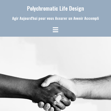
Polychromatic Life Design
Agir Aujourd'hui pour vous Assurer un Avenir Accompli