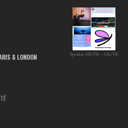
Speaker EN/FR – UK/FR
ARIS & LONDON
TÉ