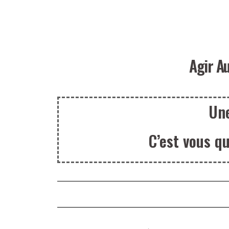
Agir Au
Une
C’est vous q