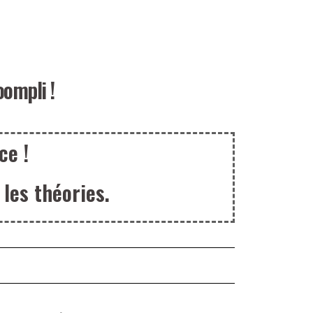
oompli !
ce !
les théories.